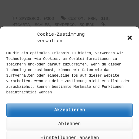
SPYDERCO
,
WOOD
CUSTOM
,
FRN
,
G10
,
MICARTA
,
SCALES
,
SPYDERCO. SQUEAK
PERMALINK
Cookie-Zustimmung
verwalten
Custom Orders:
Um dir ein optimales Erlebnis zu bieten, verwenden wir
Technologien wie Cookies, um Geräteinformationen zu
Kontakt:
CONTACTFORM
speichern und/oder darauf zuzugreifen. Wenn du diesen
EMAIL:
mail@cuscadi.de
Technologien zustimmst, können wir Daten wie das
Surfverhalten oder eindeutige IDs auf dieser Website
PHONE:
+49 6104 76 90546
verarbeiten. Wenn du deine Zustimmung nicht erteilst oder
Mo-Fr: 9:00-18:00
zurückziehst, können bestimmte Merkmale und Funktionen
beeinträchtigt werden.
Onlineshop:
Akzeptieren
PRODUCTS:
On Stock
Ablehnen
SOLD OUT:
CONTACTFORM
NOT LISTED:
CONTACTFORM
Einstellungen ansehen