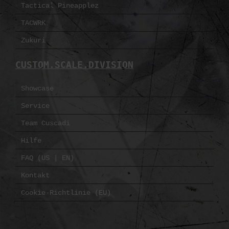
Tactical Pineapplez
TACWRK
Zukuri
CUSTOM.SCALE.DIVISION
Showcase
Service
Team Cuscadi
Hilfe
FAQ (US | EN)
Kontakt
Cookie-Richtlinie (EU)