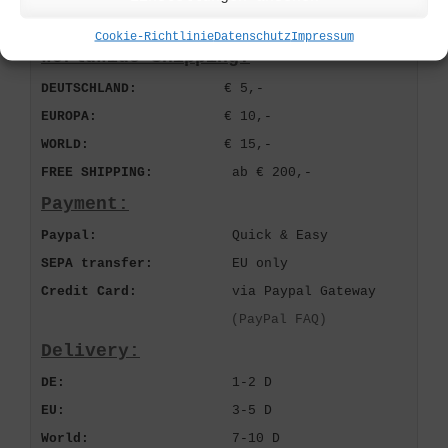
Cookie-Richtlinie
Datenschutz
Impressum
Worldwide Shipping:
DEUTSCHLAND:
€ 5,-
EUROPA:
€ 10,-
WORLD:
€ 15,-
FREE SHIPPING:
ab € 200,-
Payment:
Paypal:
Quick & Easy
SEPA transfer:
EU only
Credit Card:
via Paypal Gateway
(PayPal FAQ)
Delivery:
DE:
1-2 D
EU:
3-5 D
World:
7-10 D