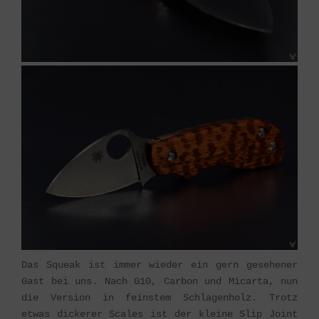
Das Squeak ist immer wieder ein gern gesehener
Gast bei uns. Nach G10, Carbon und Micarta, nun
die Version in feinstem Schlagenholz. Trotz
etwas dickerer Scales ist der kleine Slip Joint