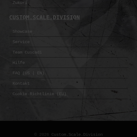
Zukuri
CUSTOM.SCALE.DIVISION
Showcase
Service
Team Cuscadi
Hilfe
FAQ (US | EN)
Kontakt
Cookie-Richtlinie (EU)
© 2026
Custom.Scale.Division