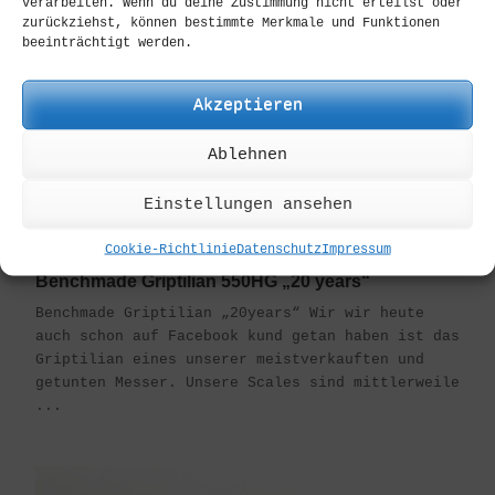
verarbeiten. Wenn du deine Zustimmung nicht erteilst oder
zurückziehst, können bestimmte Merkmale und Funktionen
beeinträchtigt werden.
Akzeptieren
Ablehnen
Einstellungen ansehen
Cookie-Richtlinie
Datenschutz
Impressum
Benchmade Griptilian 550HG „20 years“
Benchmade Griptilian „20years“ Wir wir heute
auch schon auf Facebook kund getan haben ist das
Griptilian eines unserer meistverkauften und
getunten Messer. Unsere Scales sind mittlerweile
...