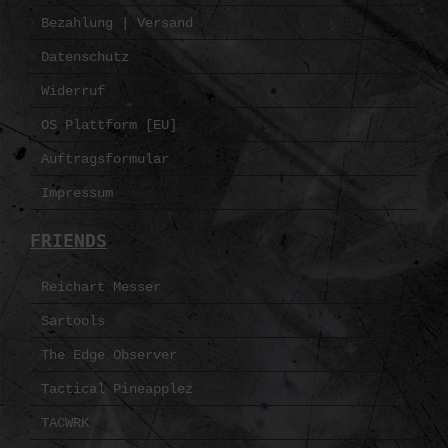
Bezahlung | Versand
Datenschutz
Widerruf
OS Plattform [EU]
Auftragsformular
Impressum
FRIENDS
Reichart Messer
Sartools
The Edge Observer
Tactical Pineapplez
TACWRK