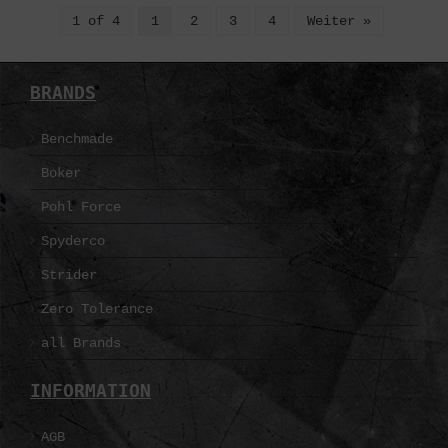
1 of 4
1
2
3
4
Weiter »
BRANDS
Benchmade
Boker
Pohl Force
Spyderco
Strider
Zero Tolerance
all Brands
INFORMATION
AGB