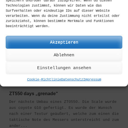
speichern und/oder darauf zuzugreifen. Wenn du diesen
Technologien zustimmst, können wir Daten wie das
Surfverhalten oder eindeutige IDs auf dieser Website
verarbeiten. Wenn du deine Zustimmung nicht erteilst oder
zurückziehst, können bestimmte Merkmale und Funktionen
beeinträchtigt werden.
Akzeptieren
Ablehnen
Einstellungen ansehen
Cookie-Richtlinie
Datenschutz
Impressum
ZT550 days „grenade“
Der nächste Umbau eines ZT0550. Die Scale wurde
aus coyote G10 gefertigt. Es wurde der Wunsch
nach einer Textur geäußert, welche zum einen die
taktische Note des Messers unterstreicht und zum
ander...