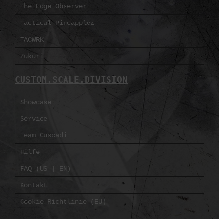
The Edge Observer
Tactical Pineapplez
TACWRK
Zukuri
CUSTOM.SCALE.DIVISION
Showcase
Service
Team Cuscadi
Hilfe
FAQ (US | EN)
Kontakt
Cookie-Richtlinie (EU)