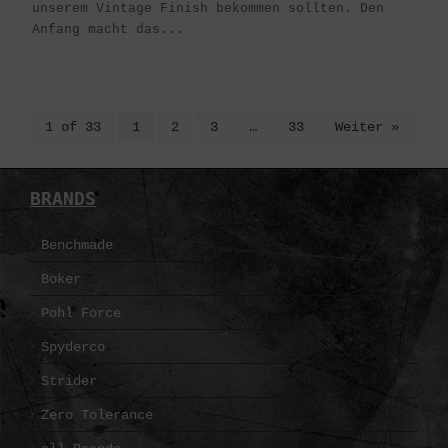
unserem Vintage Finish bekommen sollten. Den
Anfang macht das...
1 of 33
1
2
3
…
33
Weiter »
BRANDS
Benchmade
Boker
Pohl Force
Spyderco
Strider
Zero Tolerance