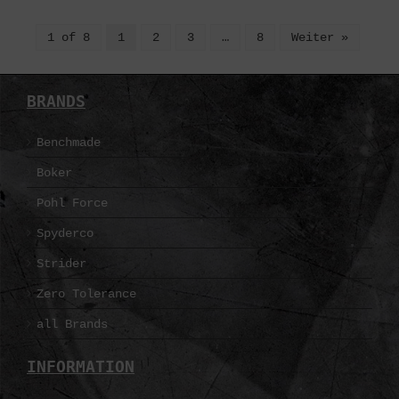
1 of 8
1
2
3
…
8
Weiter »
BRANDS
Benchmade
Boker
Pohl Force
Spyderco
Strider
Zero Tolerance
all Brands
INFORMATION