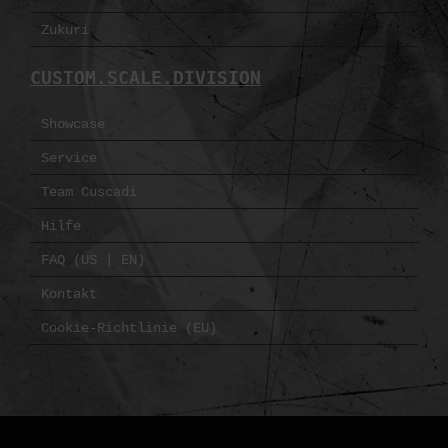
Zukuri
CUSTOM.SCALE.DIVISION
Showcase
Service
Team Cuscadi
Hilfe
FAQ (US | EN)
Kontakt
Cookie-Richtlinie (EU)