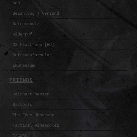
AGB
Bezahlung | Versand
Datenschutz
Widerruf
OS Plattform [EU]
Auftragsformular
Impressum
FRIENDS
Reichart Messer
Sartools
The Edge Observer
Tactical Pineapplez
TACWRK