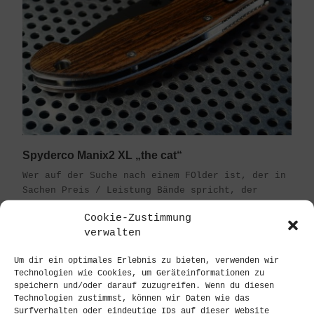
Spyderco Manix2 XL „the cat“
Wer auf der Suche nach einem FOlder ist, der in
Sachen Preis / Leistung Bände spricht, der
sollte sich die Manix 2 von Spyderco anschauen.
Cookie-Zustimmung
Sowohl die normale Version als auch die hier
verwalten
gezeigte XL Var...
Um dir ein optimales Erlebnis zu bieten, verwenden wir
Technologien wie Cookies, um Geräteinformationen zu
speichern und/oder darauf zuzugreifen. Wenn du diesen
Technologien zustimmst, können wir Daten wie das
Surfverhalten oder eindeutige IDs auf dieser Website