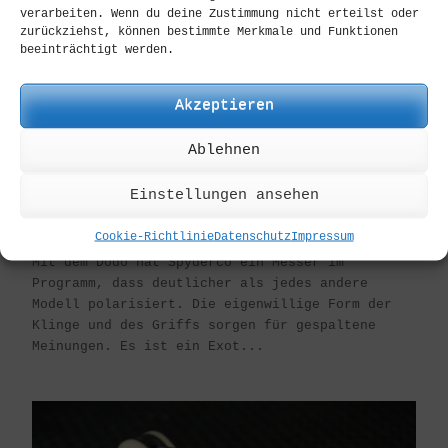
verarbeiten. Wenn du deine Zustimmung nicht erteilst oder
zurückziehst, können bestimmte Merkmale und Funktionen
beeinträchtigt werden.
Akzeptieren
Ablehnen
Einstellungen ansehen
Spyderco Dodo „down under“
Cookie-Richtlinie
Datenschutz
Impressum
Mit dem Dodo hat Spyderco ein Messer im
Programm, dass deutlicher als jedes andere
Modell polarisiert. Die eigenwillige Form der
Klinge und des Griffs sorgen für gespaltene
Meinungen. Es ist ein Exot...