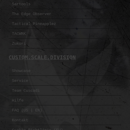
Sartools
The Edge Observer
Tactical Pineapplez
TACWRK
Zukuri
CUSTOM.SCALE.DIVISION
Showcase
Service
Team Cuscadi
Hilfe
FAQ (US | EN)
Kontakt