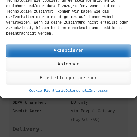
Technologien wie Cookies, um Geräteinformationen zu
speichern und/oder darauf zuzugreifen. Wenn du diesen
SOLD OUT:
CONTACTFORM
Technologien zustimmst, können wir Daten wie das
Surfverhalten oder eindeutige IDs auf dieser Website
NOT LISTED:
CONTACTFORM
verarbeiten. Wenn du deine Zustimmung nicht erteilst oder
zurückziehst, können bestimmte Merkmale und Funktionen
beeinträchtigt werden.
Worldwide Shipping:
DEUTSCHLAND:
€ 5,-
Akzeptieren
EUROPA:
€ 10,-
Ablehnen
WORLD:
€ 15,-
FREE SHIPPING:
ab € 200,-
Einstellungen ansehen
Payment:
Cookie-Richtlinie
Datenschutz
Impressum
Paypal:
Quick & Easy
SEPA transfer:
EU only
Credit Card:
via Paypal Gateway
(PayPal FAQ)
Delivery: