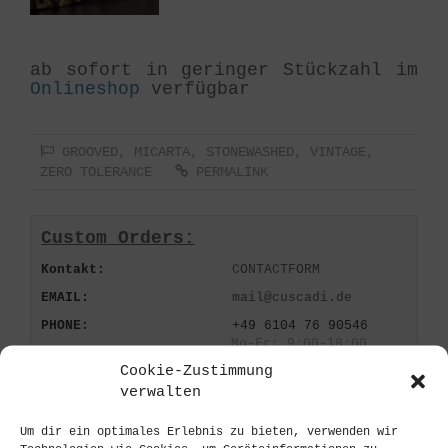
ab sofort in geringer Stückzahl im
Onlineshop
verfügbar
GROOVED
,
MICARTA
,
STONEWASHED
,
VINTAGE
,
ZERO TOLERANCE
PERMALINK
Custom Orders:
Kontakt:
CONTACTFORM
EMAIL:
mail@cuscadi.de
PHONE:
+49 6104 76 90546
Mo-Fr: 9:00-18:00
Cookie-Zustimmung
verwalten
Onlineshop:
Um dir ein optimales Erlebnis zu bieten, verwenden wir
PRODUCTS:
On Stock