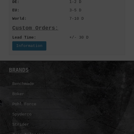
DE:
1-2 D
EU:
3-5 D
World:
7-10 D
Custom Orders:
Lead Time:
+/- 30 D
Information
BRANDS
Benchmade
Boker
Pohl Force
Spyderco
Strider