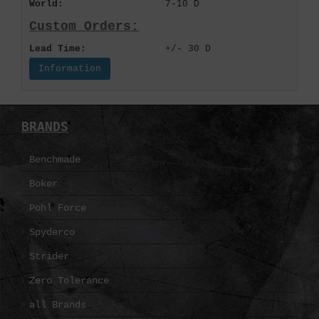
World:
7-10 D
Custom Orders:
Lead Time:
+/- 30 D
Information
BRANDS
Benchmade
Boker
Pohl Force
Spyderco
Strider
Zero Tolerance
all Brands