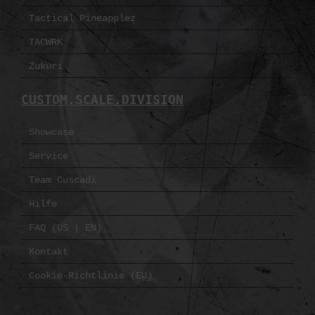
Tactical Pineapplez
TACWRK
Zukuri
CUSTOM.SCALE.DIVISION
Showcase
Service
Team Cuscadi
Hilfe
FAQ (US | EN)
Kontakt
Cookie-Richtlinie (EU)