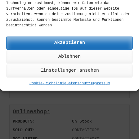
Technologien zustimmst, können wir Daten wie das
Surfverhalten oder eindeutige IDs auf dieser Website
verarbeiten. Wenn du deine Zustimmung nicht erteilst oder
zurückziehst, können bestimmte Merkmale und Funktionen
DIVERSE
,
G10
,
GROOVED
,
STONEWASHED
beeinträchtigt werden.
FOLDER
,
FRICTION
,
G10
,
GROOVED
,
PEASANT
,
SVÖRD
PERMALINK
Akzeptieren
Custom Orders:
Ablehnen
Kontakt:
CONTACTFORM
Einstellungen ansehen
EMAIL:
mail@cuscadi.de
Cookie-Richtlinie
Datenschutz
Impressum
PHONE:
+49 6104 76 90546
Mo-Fr: 9:00-18:00
Onlineshop:
PRODUCTS:
On Stock
SOLD OUT:
CONTACTFORM
NOT LISTED:
CONTACTFORM