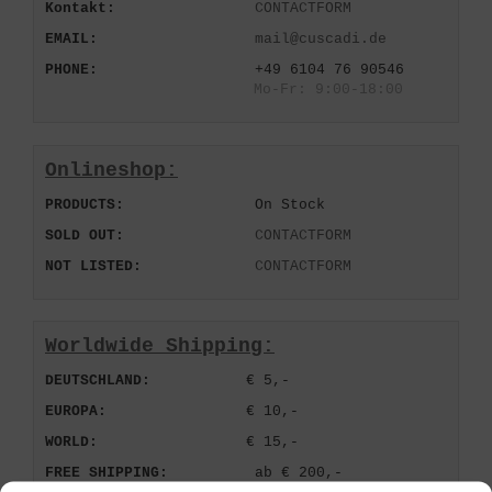
Kontakt:
CONTACTFORM
EMAIL:
mail@cuscadi.de
PHONE:
+49 6104 76 90546
Mo-Fr: 9:00-18:00
Onlineshop:
PRODUCTS:
On Stock
SOLD OUT:
CONTACTFORM
NOT LISTED:
CONTACTFORM
Worldwide Shipping:
DEUTSCHLAND:
€ 5,-
EUROPA:
€ 10,-
WORLD:
€ 15,-
FREE SHIPPING:
ab € 200,-