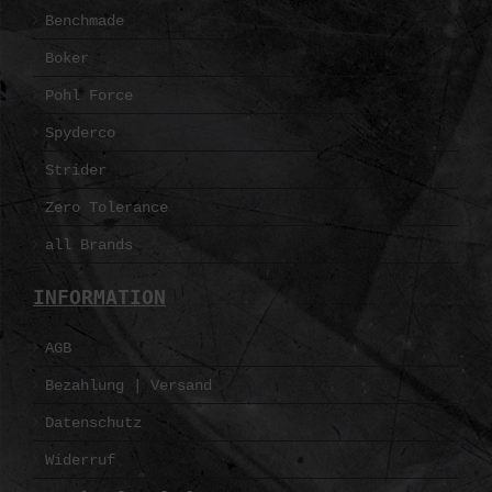
Benchmade
Boker
Pohl Force
Spyderco
Strider
Zero Tolerance
all Brands
INFORMATION
AGB
Bezahlung | Versand
Datenschutz
Widerruf