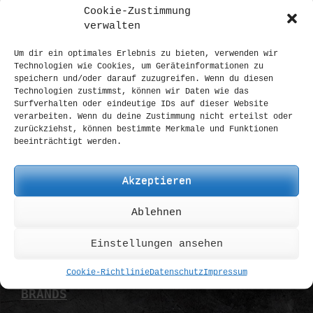
Payment:
Cookie-Zustimmung
verwalten
Paypal:
Quick & Easy
SEPA transfer:
EU only
Um dir ein optimales Erlebnis zu bieten, verwenden wir
Technologien wie Cookies, um Geräteinformationen zu
Credit Card:
via Paypal Gateway
speichern und/oder darauf zuzugreifen. Wenn du diesen
(PayPal FAQ)
Technologien zustimmst, können wir Daten wie das
Surfverhalten oder eindeutige IDs auf dieser Website
Delivery:
verarbeiten. Wenn du deine Zustimmung nicht erteilst oder
zurückziehst, können bestimmte Merkmale und Funktionen
DE:
1-2 D
beeinträchtigt werden.
EU:
3-5 D
World:
7-10 D
Akzeptieren
Custom Orders:
Ablehnen
Lead Time:
+/- 30 D
Information
Einstellungen ansehen
Cookie-Richtlinie
Datenschutz
Impressum
BRANDS