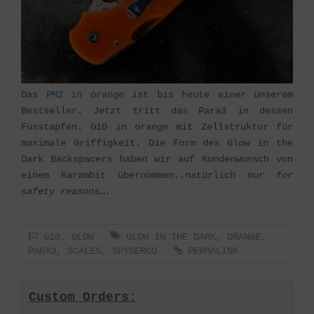
Das
PM2 in orange
ist bis heute einer unserem
Bestseller. Jetzt tritt das Para3 in dessen
Fusstapfen. G10 in orange mit Zellstruktur für
maximale Griffigkeit. Die Form des Glow in the
Dark Backspacers haben wir auf Kundenwunsch von
einem Karambit übernommen..natürlich nur
for
safety reasons
….
G10
,
GLOW
GLOW IN THE DARK
,
ORANGE
,
PARA3
,
SCALES
,
SPYDERCO
PERMALINK
Custom Orders: