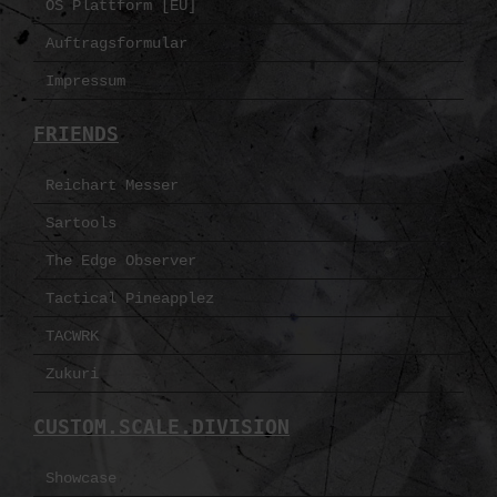
OS Plattform [EU]
Auftragsformular
Impressum
FRIENDS
Reichart Messer
Sartools
The Edge Observer
Tactical Pineapplez
TACWRK
Zukuri
CUSTOM.SCALE.DIVISION
Showcase