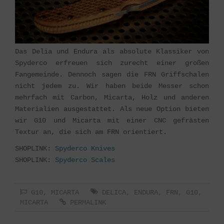
Das Delia und Endura als absolute Klassiker von
Spyderco erfreuen sich zurecht einer großen
Fangemeinde. Dennoch sagen die FRN Griffschalen
nicht jedem zu. Wir haben beide Messer schon
mehrfach mit Carbon, Micarta, Holz und anderen
Materialien ausgestattet. Als neue Option bieten
wir G10 und Micarta mit einer CNC gefrästen
Textur an, die sich am FRN orientiert.
SHOPLINK:
Spyderco Knives
SHOPLINK:
Spyderco Scales
G10
,
MICARTA
DELICA
,
ENDURA
,
FRN
,
G10
,
MICARTA
PERMALINK