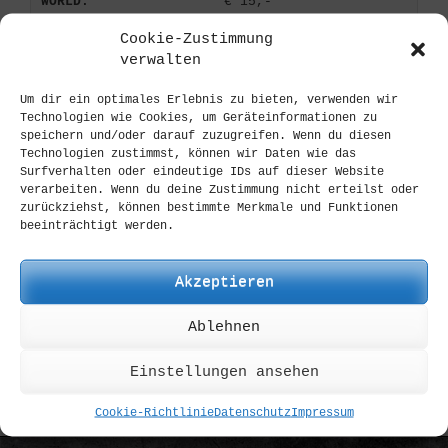
WORLD:
€ 15,-
FREE SHIPPING:
ab € 200,-
Cookie-Zustimmung
Payment:
verwalten
Paypal:
Quick & Easy
Um dir ein optimales Erlebnis zu bieten, verwenden wir
Technologien wie Cookies, um Geräteinformationen zu
SEPA transfer:
EU only
speichern und/oder darauf zuzugreifen. Wenn du diesen
Credit Card:
via Paypal Gateway
Technologien zustimmst, können wir Daten wie das
Surfverhalten oder eindeutige IDs auf dieser Website
(PayPal FAQ)
verarbeiten. Wenn du deine Zustimmung nicht erteilst oder
Delivery:
zurückziehst, können bestimmte Merkmale und Funktionen
beeinträchtigt werden.
DE:
1-2 D
EU:
3-5 D
Akzeptieren
World:
7-10 D
Custom Orders:
Ablehnen
Lead Time:
+/- 30 D
Einstellungen ansehen
Information
Cookie-Richtlinie
Datenschutz
Impressum