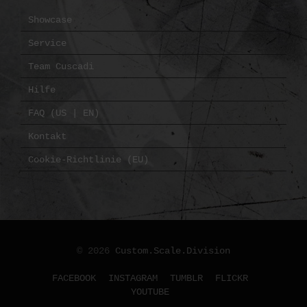
Showcase
Service
Team Cuscadi
Hilfe
FAQ (US | EN)
Kontakt
Cookie-Richtlinie (EU)
© 2026
Custom.Scale.Division
FACEBOOK
INSTAGRAM
TUMBLR
FLICKR
YOUTUBE