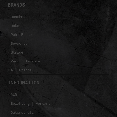
BRANDS
Benchmade
Boker
Pohl Force
Spyderco
Strider
Zero Tolerance
all Brands
INFORMATION
AGB
Bezahlung | Versand
Datenschutz