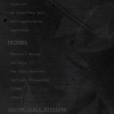
Widerruf
OS Plattform [EU]
Auftragsformular
Impressum
FRIENDS
Reichart Messer
Sartools
The Edge Observer
Tactical Pineapplez
TACWRK
Zukuri
CUSTOM.SCALE.DIVISION