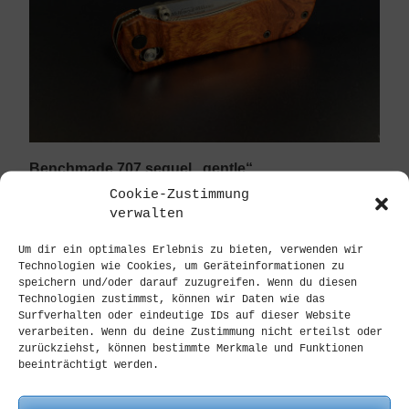
Benchmade 707 sequel „gentle“
Cookie-Zustimmung
Bei Benchmade gehört die Griptilian Line sowie
verwalten
das 710 aus der Feder von McHenry & Williams
wohl zu den absoluten Klassikern. Das 705 & 707
Um dir ein optimales Erlebnis zu bieten, verwenden wir
muss allerdings ebenfalls genannt werden, wenn
Technologien wie Cookies, um Geräteinformationen zu
man ...
speichern und/oder darauf zuzugreifen. Wenn du diesen
Technologien zustimmst, können wir Daten wie das
Surfverhalten oder eindeutige IDs auf dieser Website
BRANDS
verarbeiten. Wenn du deine Zustimmung nicht erteilst oder
zurückziehst, können bestimmte Merkmale und Funktionen
beeinträchtigt werden.
Benchmade
Boker