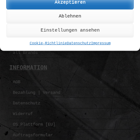
Akzeptieren
Pohl Force
Ablehnen
Spyderco
Einstellungen ansehen
Strider
Zero Tolerance
Cookie-Richtlinie
Datenschutz
Impressum
all Brands
INFORMATION
AGB
Bezahlung | Versand
Datenschutz
Widerruf
OS Plattform [EU]
Auftragsformular