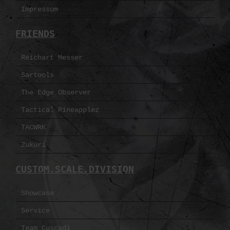
Impressum
FRIENDS
Reichart Messer
Sartools
The Edge Observer
Tactical Pineapplez
TACWRK
Zukuri
CUSTOM.SCALE.DIVISION
Showcase
Service
Team Cuscadi