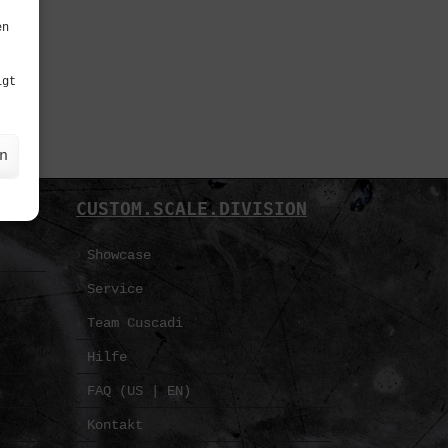
en
igt
n
CUSTOM.SCALE.DIVISION
Showcase
Service
Team Cuscadi
Hilfe
FAQ (US | EN)
Kontakt