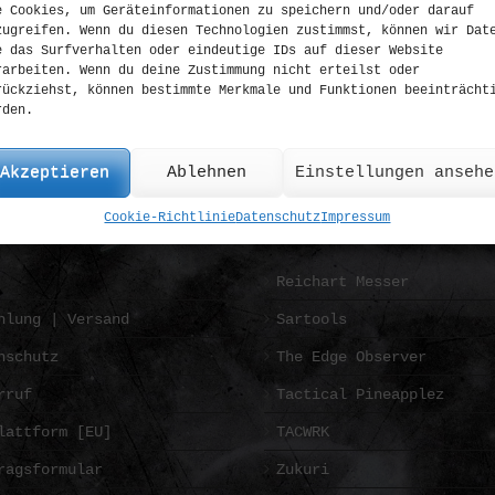
e Cookies, um Geräteinformationen zu speichern und/oder darauf
zugreifen. Wenn du diesen Technologien zustimmst, können wir Dat
e das Surfverhalten oder eindeutige IDs auf dieser Website
rarbeiten. Wenn du deine Zustimmung nicht erteilst oder
rückziehst, können bestimmte Merkmale und Funktionen beeinträcht
rden.
Akzeptieren
Ablehnen
Einstellungen ansehe
Cookie-Richtlinie
Datenschutz
Impressum
RMATION
FRIENDS
Reichart Messer
hlung | Versand
Sartools
nschutz
The Edge Observer
rruf
Tactical Pineapplez
lattform [EU]
TACWRK
ragsformular
Zukuri