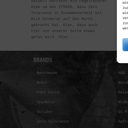
Aktuell herrscht ein regelrechter
wi
Hype um das ZT0550, dass Zero
zu
Tolerance in Zusammenarbeit mit
wi
ve
Rick Hinderer auf den Markt
zu
gebracht hat. Klar, dass auch
we
hier von unserer Seite etwas
getan wird. Also ...
BRANDS
INFO
Benchmade
AGB
Boker
Beza
Pohl Force
Date
Spyderco
Wide
Strider
OS P
Zero Tolerance
Auft