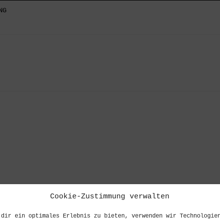
NG
Skip
to
content
Cookie-Zustimmung verwalten
 dir ein optimales Erlebnis zu bieten, verwenden wir Technologie