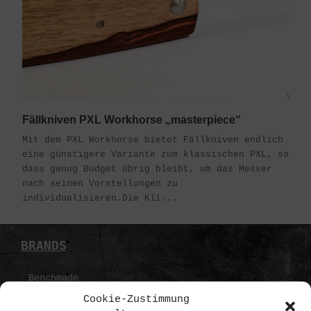
Fällkniven PXL Workhorse „masterpiece“
Mit dem PXL Workhorse bietet Fällkniven endlich
eine günstigere Variante zum klassischen PXL, so
dass genug Budget übrig bleibt, um das Messer
nach seinen Vorstellungen zu
individualisieren.Die Kli...
BRANDS
Benchmade
Cookie-Zustimmung
Boker