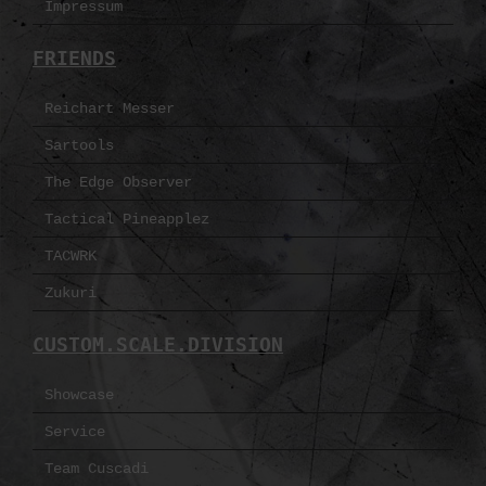
Impressum
FRIENDS
Reichart Messer
Sartools
The Edge Observer
Tactical Pineapplez
TACWRK
Zukuri
CUSTOM.SCALE.DIVISION
Showcase
Service
Team Cuscadi