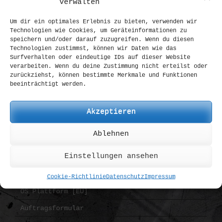
verwalten
Pohl Force
Um dir ein optimales Erlebnis zu bieten, verwenden wir
Spyderco
Technologien wie Cookies, um Geräteinformationen zu
speichern und/oder darauf zuzugreifen. Wenn du diesen
Strider
Technologien zustimmst, können wir Daten wie das
Surfverhalten oder eindeutige IDs auf dieser Website
Zero Tolerance
verarbeiten. Wenn du deine Zustimmung nicht erteilst oder
zurückziehst, können bestimmte Merkmale und Funktionen
all Brands
beeinträchtigt werden.
INFORMATION
Akzeptieren
AGB
Ablehnen
Bezahlung | Versand
Einstellungen ansehen
Datenschutz
Widerruf
Cookie-Richtlinie
Datenschutz
Impressum
OS Plattform [EU]
Auftragsformular