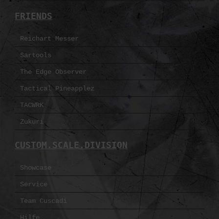
FRIENDS
Reichart Messer
Sartools
The Edge Observer
Tactical Pineapplez
TACWRK
Zukuri
CUSTOM.SCALE.DIVISION
Showcase
Service
Team Cuscadi
Hilfe