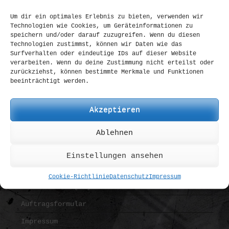
Spyderco
Um dir ein optimales Erlebnis zu bieten, verwenden wir
Technologien wie Cookies, um Geräteinformationen zu
Strider
speichern und/oder darauf zuzugreifen. Wenn du diesen
Technologien zustimmst, können wir Daten wie das
Zero Tolerance
Surfverhalten oder eindeutige IDs auf dieser Website
verarbeiten. Wenn du deine Zustimmung nicht erteilst oder
all Brands
zurückziehst, können bestimmte Merkmale und Funktionen
beeinträchtigt werden.
INFORMATION
Akzeptieren
AGB
Ablehnen
Bezahlung | Versand
Datenschutz
Einstellungen ansehen
Widerruf
Cookie-Richtlinie
Datenschutz
Impressum
OS Plattform [EU]
Auftragsformular
Impressum