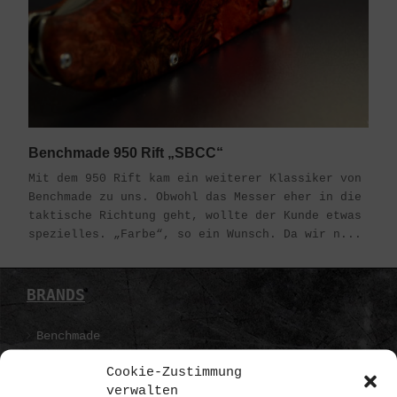
Benchmade 950 Rift „SBCC“
Mit dem 950 Rift kam ein weiterer Klassiker von
Benchmade zu uns. Obwohl das Messer eher in die
taktische Richtung geht, wollte der Kunde etwas
spezielles. „Farbe“, so ein Wunsch. Da wir n...
BRANDS
Benchmade
Boker
Cookie-Zustimmung
verwalten
Pohl Force