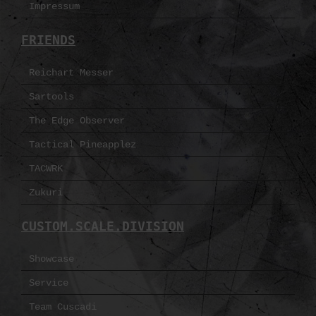
Impressum
FRIENDS
Reichart Messer
Sartools
The Edge Observer
Tactical Pineapplez
TACWRK
Zukuri
CUSTOM.SCALE.DIVISION
Showcase
Service
Team Cuscadi