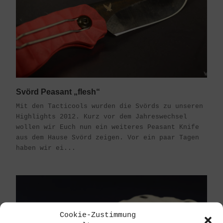
Svörd Peasant „flesh“
Mit den Tacticools wurden die Svörds zu unseren
Highlights 2012. Kurz vor dem Jahreswechsel
wollen wir Euch nun ein weiteres Peasant Knife
aus dem Hause Svörd zeigen. Vor ein paar Tagen
haben wir ei...
Cookie-Zustimmung