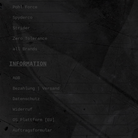
Pohl Force
Spyderco
Strider
Zero Tolerance
all Brands
INFORMATION
AGB
Bezahlung | Versand
Datenschutz
Widerruf
OS Plattform [EU]
Auftragsformular