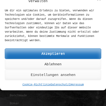
verwalten
Um dir ein optimales Erlebnis zu bieten, verwenden wir
Technologien wie Cookies, um Geräteinformationen zu
speichern und/oder darauf zuzugreifen. Wenn du diesen
Technologien zustimmst, können wir Daten wie das
Surfverhalten oder eindeutige IDs auf dieser Website
verarbeiten. Wenn du deine Zustimmung nicht erteilst oder
zurückziehst, können bestimmte Merkmale und Funktionen
beeinträchtigt werden.
Strider SMF custom scale „angeldust“
Strider SMF custom scale „angeldust“ Zum Sonntag
Akzeptieren
einer unserer besten Umbauten bis dato. Das SMF
von Strider kam mit der Ansage „mehr
Ablehnen
Griffigkeit“ zu uns. Zugegeben, es lag ein...
Einstellungen ansehen
BRANDS
Cookie-Richtlinie
Datenschutz
Impressum
Benchmade
Boker