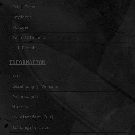
Pohl Force
Spyderco
Strider
Zero Tolerance
all Brands
INFORMATION
AGB
Bezahlung | Versand
Datenschutz
Widerruf
OS Plattform [EU]
Auftragsformular