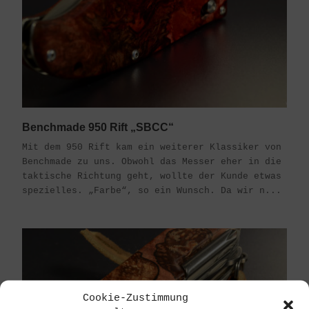
Benchmade 950 Rift „SBCC“
Mit dem 950 Rift kam ein weiterer Klassiker von
Benchmade zu uns. Obwohl das Messer eher in die
taktische Richtung geht, wollte der Kunde etwas
spezielles. „Farbe“, so ein Wunsch. Da wir n...
Cookie-Zustimmung