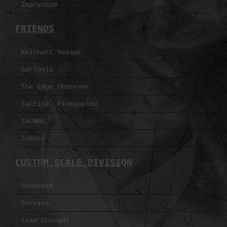
Impressum
FRIENDS
Reichart Messer
Sartools
The Edge Observer
Tactical Pineapplez
TACWRK
Zukuri
CUSTOM.SCALE.DIVISION
Showcase
Service
Team Cuscadi