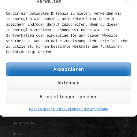
verwalten
Um dir ein optimales Erlebnis zu bieten, verwenden wir
Technologien wie Cookies, um Geräteinformationen zu
speichern und/oder darauf zuzugreifen. Wenn du diesen
Technologien zustimmst, können wir Daten wie das
Surfverhalten oder eindeutige IDs auf dieser Website
verarbeiten. Wenn du deine Zustimmung nicht erteilst oder
zurückziehst, können bestimmte Merkmale und Funktionen
beeinträchtigt werden.
Victorinox Craftsman „canyon“
Ab und an passiert es auch uns, dass wir einen
Umbau fertig stellen und das Teil am Liebsten
Akzeptieren
behalten würden. So auch bei diesem Craftsman
von Victorinox. Der amerikanische Kunde wollte
Ablehnen
ein wirklich ...
Einstellungen ansehen
BRANDS
Cookie-Richtlinie
Datenschutz
Impressum
Benchmade
Boker