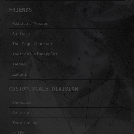
FRIENDS
Reichart Messer
Sartools
The Edge Observer
Tactical Pineapplez
TACWRK
Zukuri
CUSTOM.SCALE.DIVISION
Showcase
Service
Team Cuscadi
Hilfe