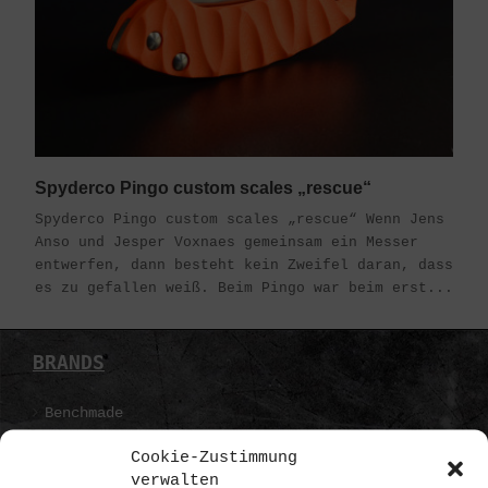
Spyderco Pingo custom scales „rescue“
Spyderco Pingo custom scales „rescue“ Wenn Jens
Anso und Jesper Voxnaes gemeinsam ein Messer
entwerfen, dann besteht kein Zweifel daran, dass
es zu gefallen weiß. Beim Pingo war beim erst...
BRANDS
Benchmade
Boker
Cookie-Zustimmung
verwalten
Pohl Force