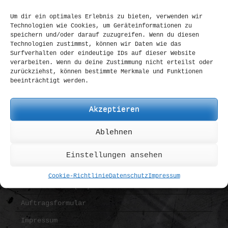
Spyderco
Um dir ein optimales Erlebnis zu bieten, verwenden wir
Technologien wie Cookies, um Geräteinformationen zu
Strider
speichern und/oder darauf zuzugreifen. Wenn du diesen
Technologien zustimmst, können wir Daten wie das
Zero Tolerance
Surfverhalten oder eindeutige IDs auf dieser Website
verarbeiten. Wenn du deine Zustimmung nicht erteilst oder
all Brands
zurückziehst, können bestimmte Merkmale und Funktionen
beeinträchtigt werden.
INFORMATION
Akzeptieren
AGB
Ablehnen
Bezahlung | Versand
Datenschutz
Einstellungen ansehen
Widerruf
Cookie-Richtlinie
Datenschutz
Impressum
OS Plattform [EU]
Auftragsformular
Impressum