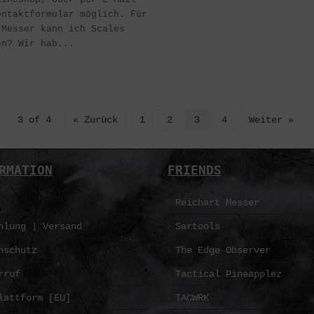
ontaktformular möglich. Für
 Messer kann ich Scales
en? Wir hab...
3 of 4
« Zurück
1
2
3
4
Weiter »
RMATION
FRIENDS
Reichart Messer
hlung | Versand
Sartools
nschutz
The Edge Observer
rruf
Tactical Pineapplez
lattform [EU]
TACWRK