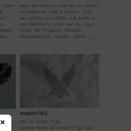
 Alpha
Nach dem Charlie und den in Kürze
g
verfügbaren Lima 1 Scales, hier
er“
mal wieder ein Alpha 3 & Bravo 2
s
von Pohlforce. Ziel war es, die
ommen.
Farbe der Original Schalen
Que...
beizubehalten. Gesagt, getan –...
english FAQ
How to order from
ause
Custom.Scale.Division ? You can