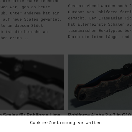
m die erste Fuhre Techstab
Gestern Abend wurden noch 2
 weg war, gab es heute
Outdoor von Pohlforce ferti
hub. Unter anderem hat ein
gemacht. Der „Tasmanian Tig
2 auf neue Scales gewartet.
hat allerfeinste Schalen au
ile an diesem Stück
tasmanischem Eukalyptus bek
ab ist die beinahe an
Durch die feine Längs- und 
rben erinn...
 Scales für Pohlforce Lima
Pohlforce Alpha 2 + 3 in G10
Cookie-Zustimmung verwalten
Es haben 2 Alphas aus dem H
hst bei uns…Custom Scales
Pohlforce Ihren Weg zu uns