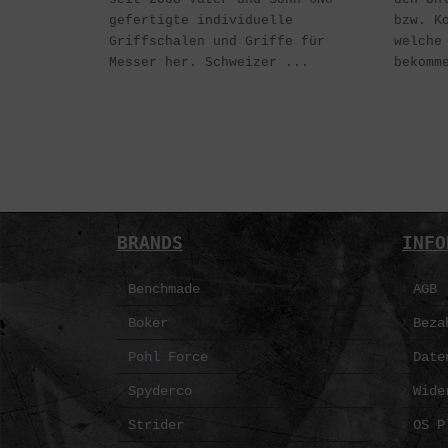
gefertigte individuelle
bzw. K
Griffschalen und Griffe für
welche
Messer her. Schweizer ...
bekomm
BRANDS
INFO
Benchmade
AGB
Boker
Beza
Pohl Force
Date
Spyderco
Wide
Strider
OS P