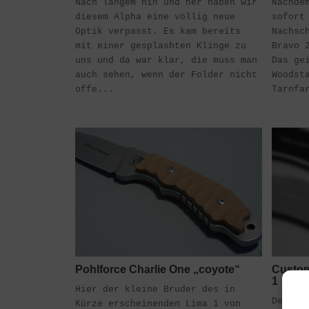
Nach langem hin und her haben wir
Nachde
diesem Alpha eine völlig neue
sofort
Optik verpasst. Es kam bereits
Nachsc
mit einer gesplashten Klinge zu
Bravo 
uns und da war klar, die muss man
Das ge
auch sehen, wenn der Folder nicht
Woodst
offe...
Tarnfa
Pohlforce Charlie One „coyote“
Custom
1
Hier der kleine Bruder des in
Demnäc
Kürze erscheinenden Lima 1 von