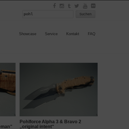
Suchen
nach:
Showcase
Service
Kontakt
FAQ
Pohlforce Alpha 3 & Bravo 2
leman“
„original intent“