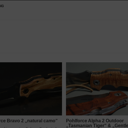
NG
Skip
to
content
rce Bravo 2 „natural camo“
Pohlforce Alpha 2 Outdoor
„Tasmanian Tiger“ & „Gent